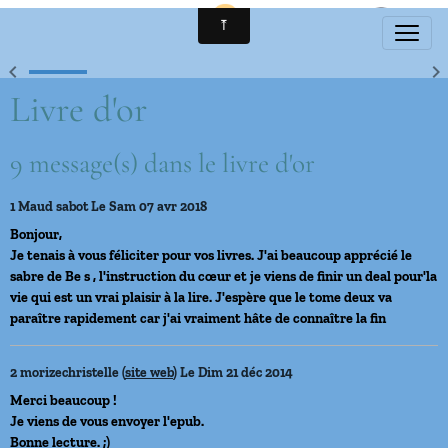
Livre d'or
9 message(s) dans le livre d'or
1
Maud sabot
Le Sam 07 avr 2018
Bonjour,
Je tenais à vous féliciter pour vos livres. J'ai beaucoup apprécié le
sabre de Be s , l'instruction du cœur et je viens de finir un deal pour'la
vie qui est un vrai plaisir à la lire. J'espère que le tome deux va
paraître rapidement car j'ai vraiment hâte de connaître la fin
2
morizechristelle (
site web
)
Le Dim 21 déc 2014
Merci beaucoup !
Je viens de vous envoyer l'epub.
Bonne lecture. ;)