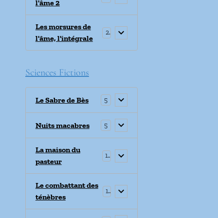
l'âme 2
Les morsures de
2
l'âme, l'intégrale
Sciences Fictions
Le Sabre de Bès
5
Nuits macabres
5
La maison du
1
pasteur
Le combattant des
1
ténèbres