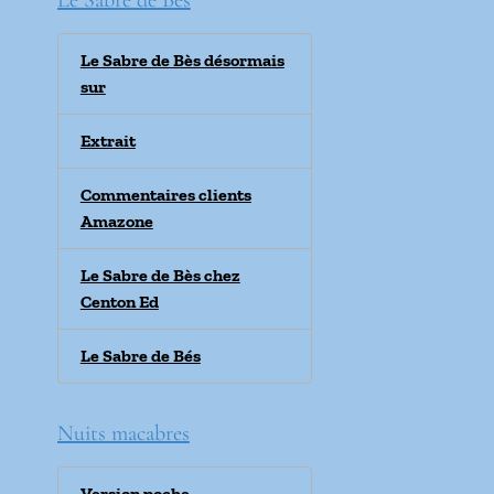
Le Sabre de Bès
Le Sabre de Bès désormais
sur
Extrait
Commentaires clients
Amazone
Le Sabre de Bès chez
Centon Ed
Le Sabre de Bés
Nuits macabres
Version poche