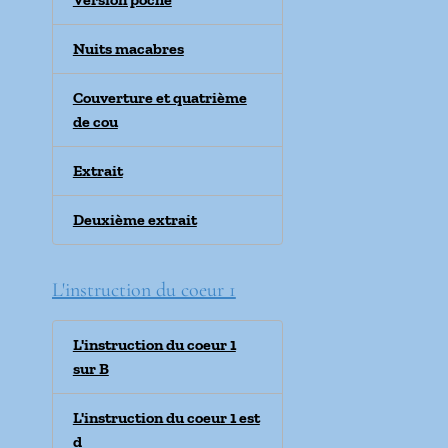
Nuits macabres
Couverture et quatrième
de cou
Extrait
Deuxième extrait
L'instruction du coeur 1
L'instruction du coeur 1
sur B
L'instruction du coeur 1 est
d