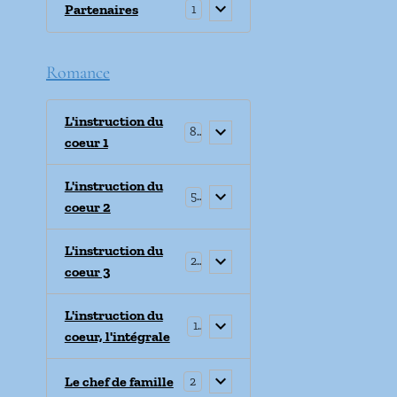
Partenaires
1
Romance
L'instruction du
8
coeur 1
L'instruction du
5
coeur 2
L'instruction du
2
coeur 3
L'instruction du
1
coeur, l'intégrale
Le chef de famille
2