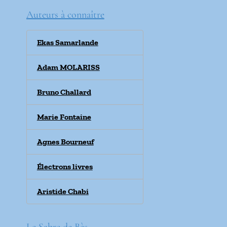
Auteurs à connaître
Ekas Samarlande
Adam MOLARISS
Bruno Challard
Marie Fontaine
Agnes Bourneuf
Électrons livres
Aristide Chabi