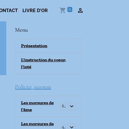
0
ONTACT
LIVRE D'OR
Menu
Présentation
L'instruction du coeur,
l'inté
Policier, suspens
Les morsures de
6
l'âme
Les morsures de
4