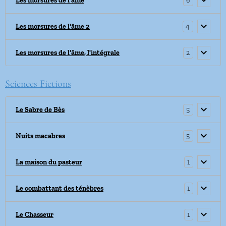
6
Les morsures de l'âme
4
Les morsures de l'âme 2
2
Les morsures de l'âme, l'intégrale
Sciences Fictions
5
Le Sabre de Bès
5
Nuits macabres
1
La maison du pasteur
1
Le combattant des ténèbres
1
Le Chasseur