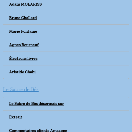
Adam MOLARISS
Bruno Challard
Marie Fontaine
Agnes Bourneuf
Électrons livres
Aristide Chabi
Le Sabre de Bès
Le Sabre de Bès désormais sur
Extrait
Commentaires clients Amazone