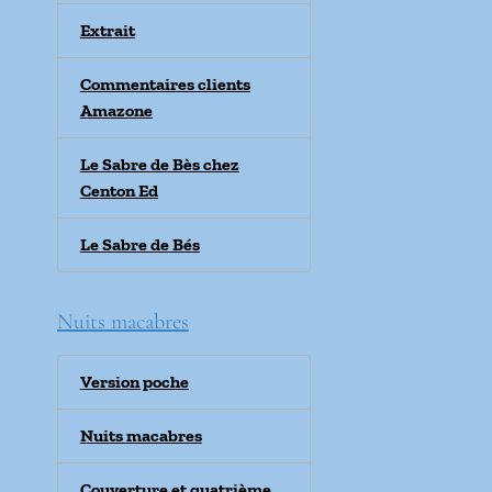
Extrait
Commentaires clients
Amazone
Le Sabre de Bès chez
Centon Ed
Le Sabre de Bés
Nuits macabres
Version poche
Nuits macabres
Couverture et quatrième