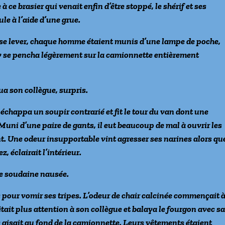
 ce brasier qui venait enfin d’être stoppé, le shérif et ses
le à l’aide d’une grue.
se lever, chaque homme étaient munis d’une lampe de poche,
by se pencha légèrement sur la camionnette entièrement
ua son collègue, surpris.
échappa un soupir contrarié et fit le tour du van dont une
 Muni d’une paire de gants, il eut beaucoup de mal à ouvrir les
. Une odeur insupportable vint agresser ses narines alors qu
, éclairait l’intérieur.
une soudaine nausée.
as pour vomir ses tripes. L’odeur de chair calcinée commençait 
ait plus attention à son collègue et balaya le fourgon avec s
s gisait au fond de la camionnette. Leurs vêtements étaient