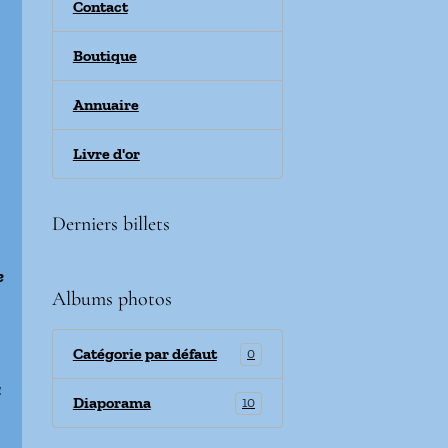
Contact
Boutique
Annuaire
Livre d'or
Derniers billets
e
Albums photos
Catégorie par défaut
0
à
Diaporama
10
a