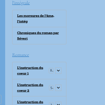
l'intégrale
Les morsures de l'âme,
l'intég
Chroniques du roman par
Séveri
Romance
L'instruction du
8
coeur 1
L'instruction du
5
coeur 2
L'instruction du
2