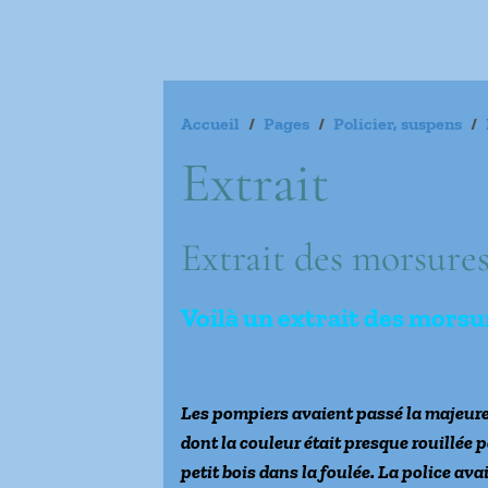
Accueil
Pages
Policier, suspens
Extrait
Extrait des morsures
Voilà un extrait des morsur
Les pompiers avaient passé la majeure p
dont la couleur était presque rouillée 
petit bois dans la foulée. La police av