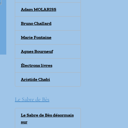
Adam MOLARISS
Bruno Challard
Marie Fontaine
Agnes Bourneuf
Électrons livres
Aristide Chabi
Le Sabre de Bès
Le Sabre de Bès désormais
sur