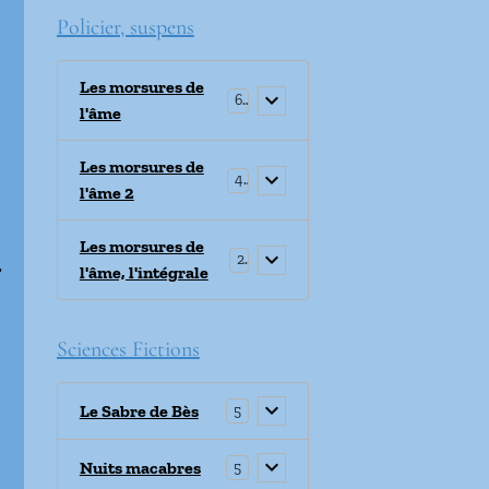
Policier, suspens
Les morsures de
6
l'âme
Les morsures de
4
l'âme 2
Les morsures de
2
.
l'âme, l'intégrale
Sciences Fictions
Le Sabre de Bès
5
Nuits macabres
5