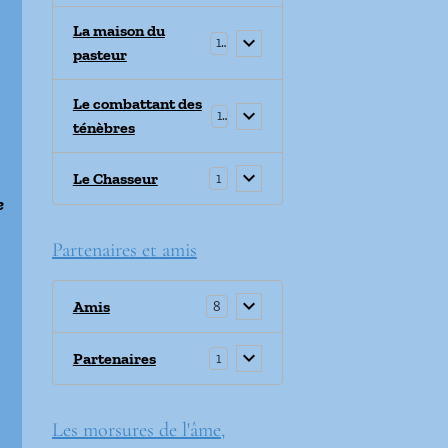
La maison du
1
pasteur
Le combattant des
1
ténèbres
Le Chasseur
1
e
Partenaires et amis
Amis
8
Partenaires
1
Les morsures de l'âme,