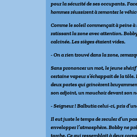
pour la sécurité de ses occupants. Face à
hommes réussirent à remonter le véhicu
Comme le soleil commençait à peine à 
ratissant la zone avec attention. Bob
calcinée. Les sièges étaient vides.
- On a rien trouvé dans la zone, remarq
Sans prononcer un mot, le jeune shérif 
certaine vapeur s’échappait de la tôle.
deux portes qui grincèrent bruyamment
son adjoint, un mouchoir devant son nez
- Seigneur ! Balbutia celui-ci, pris d’
Il eut juste le temps de reculer d’un p
envelopper l’atmosphère. Bobby ne prêt
torche. Ce qui ressemblait à deux corp