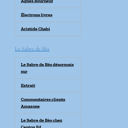
Agnes Bourneuf
Électrons livres
Aristide Chabi
Le Sabre de Bès
Le Sabre de Bès désormais
sur
Extrait
Commentaires clients
Amazone
Le Sabre de Bès chez
Centon Ed