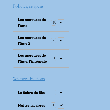
Policier, suspens
Les morsures de
6
l'âme
Les morsures de
4
l'âme 2
Les morsures de
2
l'âme, l'intégrale
Sciences Fictions
Le Sabre de Bès
5
Nuits macabres
5