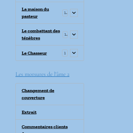
La maison du
1
pasteur
Le combattant des
1
ténèbres
Le Chasseur
1
Les morsures de l'âme 2
Changement de
couverture
Extrait
Commentaires clients