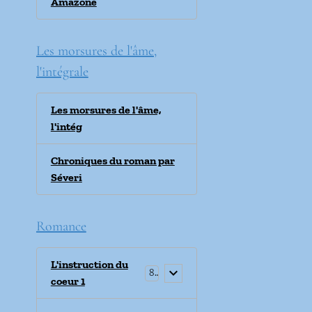
Amazone
Les morsures de l'âme,
l'intégrale
Les morsures de l'âme,
l'intég
Chroniques du roman par
Séveri
Romance
L'instruction du
8
coeur 1