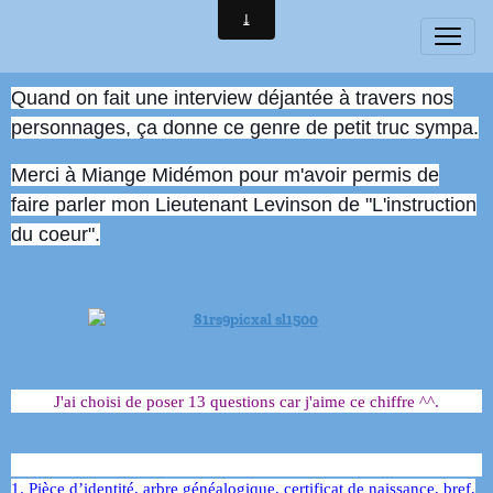
Quand on fait une interview déjantée à travers nos
personnages, ça donne ce genre de petit truc sympa.
Merci à Miange Midémon pour m'avoir permis de
faire parler mon Lieutenant Levinson de "L'instruction
du coeur".
J'ai choisi de poser 13 questions car j'aime ce chiffre ^^.
1. Pièce d’identité, arbre généalogique, certificat de naissance, bref,