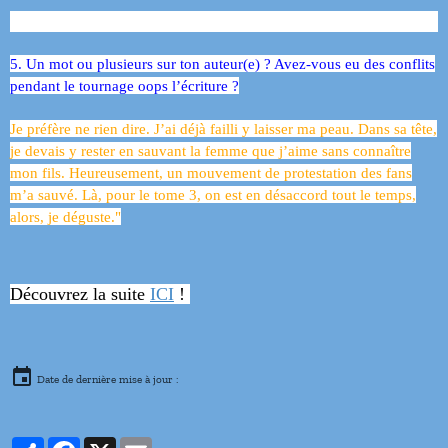
5. Un mot ou plusieurs sur ton auteur(e) ? Avez-vous eu des conflits
pendant le tournage oops l’écriture ?
Je préfère ne rien dire. J’ai déjà failli y laisser ma peau. Dans sa tête,
je devais y rester en sauvant la femme que j’aime sans connaître
mon fils. Heureusement, un mouvement de protestation des fans
m’a sauvé. Là, pour le tome 3, on est en désaccord tout le temps,
alors, je déguste."
Découvrez la suite
ICI
!
Date de dernière mise à jour :
Partager
Facebook
X
Email