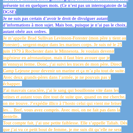
présente toi en quelques mots. (Ce n’est pas un interrogatoire de la
DGSE)
Je ne suis pas certain d’avoir le droit de divulguer autant
d’informations à mon sujet. Mais bon, puisque je n’ai pas le choix,
autant obéir aux ordres.
Je m’appelle Brad Sullivan Levinson-Forester (mon père y tient au
Forester) , sergent-major dans les marines corps. Je suis né le 25
juin 1979 à Rochester dans le Minnesota. Je voulais devenir
ingénieur en aéronautique, mais il faut bien avouer que je
m’ennuyai ferme. Donc, j’ai suivi les traces de mon père. Direct
Camp Lejeune pour devenir un marine et ça m’a plu tout de suite.
Avec deux grands-pères dans l’armée, je ne pouvais pas y
échapper.
J’ai mauvais caractère, j’ai le sang qui bouillonne vite dans les
veines et autant vous dire tout de suite que, quand on me cherche,
on me trouve. J’expédie illico à l’hosto celui qui vient me briser
les… Bref, vous avez compris. Avec moi, on ne fait pas dans la
dentelle.
Tout compte fait, j’ai une petite faiblesse. Elle s’appelle Taliah. Dès
que j’ai vu ce petit bout de femme, je me suis dit qu’elle ne sera