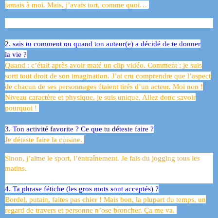
jamais à moi. Mais, j’avais tort, comme quoi…
2. sais tu comment ou quand ton auteur(e) a décidé de te donner
la vie ?
Quand : c’était après avoir maté un clip vidéo. Comment : je suis
sorti tout droit de son imagination. J’ai cru comprendre que l’aspect
de chacun de ses personnages étaient tirés d’un acteur. Moi non !
Niveau caractère et physique, je suis unique. Allez donc savoir
pourquoi !
3. Ton activité favorite ? Ce que tu déteste faire ?
Je déteste faire la cuisine.
Sinon, j’aime le sport, l’entraînement. Je fais du jogging tous les
matins.
4. Ta phrase fétiche (les gros mots sont acceptés) ?
Bordel, putain, faites pas chier ! Mais bon, la plupart du temps, un
regard de travers et personne n’ose broncher. Ça me va.