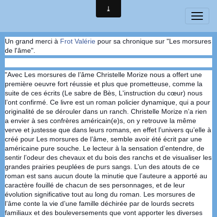
Un grand merci à
Frot Valérie
pour sa chronique sur "Les morsures
de l'âme".
"Avec Les morsures de l’âme Christelle Morize nous a offert une
première oeuvre fort réussie et plus que prometteuse, comme la
suite de ces écrits (Le sabre de Bès, L'instruction du cœur) nous
l’ont confirmé. Ce livre est un roman policier dynamique, qui a pour
originalité de se dérouler dans un ranch. Christelle Morize n’a rien
a envier à ses confrères américain(e)s, on y retrouve la même
verve et
justesse que dans leurs romans, en effet l’univers qu’elle à
créé pour Les morsures de l’âme, semble avoir été écrit par une
américaine pure souche. Le lecteur à la sensation d’entendre, de
sentir l’odeur des chevaux et du bois des ranchs et de visualiser les
grandes prairies peuplées de purs sangs. L’un des atouts de ce
roman est sans aucun doute la minutie que l’auteure a apporté au
caractère fouillé de chacun de ses personnages, et de leur
évolution significative tout au long du roman. Les morsures de
l’âme conte la vie d’une famille déchirée par de lourds secrets
familiaux et des bouleversements que vont apporter les diverses