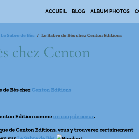
ACCUEIL
BLOG
ALBUM PHOTOS
C
Le Sabre de Bès
Le Sabre de Bès chez Centon Editions
ès chez Centon
e de Bès chez
Centon Editions
 Centon Edition comme
un coup de coeur
.
utique de Centon Editions, vous y trouverez certainement
peu sur
Le Sabre de Bès
.