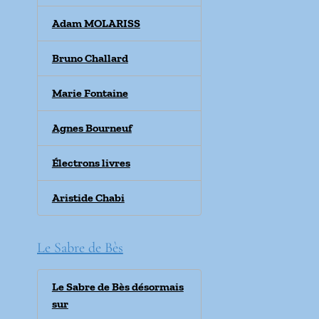
Adam MOLARISS
Bruno Challard
Marie Fontaine
Agnes Bourneuf
Électrons livres
Aristide Chabi
Le Sabre de Bès
Le Sabre de Bès désormais
sur