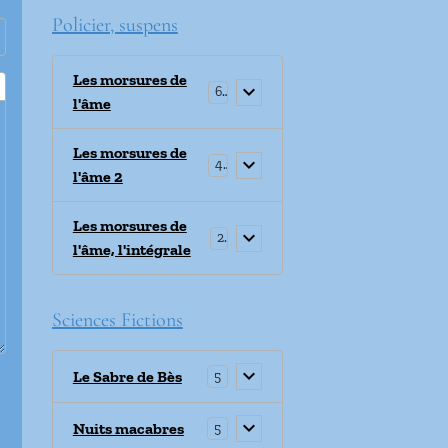
Policier, suspens
Les morsures de
6
l'âme
Les morsures de
4
l'âme 2
Les morsures de
2
l'âme, l'intégrale
Sciences Fictions
Le Sabre de Bès
5
Nuits macabres
5