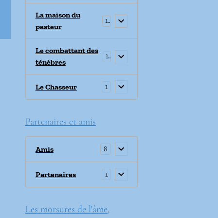
La maison du
1
pasteur
Le combattant des
1
ténèbres
Le Chasseur
1
Partenaires et amis
Amis
8
Partenaires
1
Les morsures de l'âme,