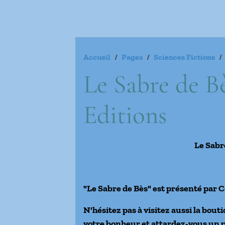
Accueil
Pages
Sciences Fictions
Le Sabre de B
Editions
Le Sabr
"Le Sabre de Bès" est présenté par
N'hésitez pas à visitez aussi la bo
votre bonheur et attardez-vous un 