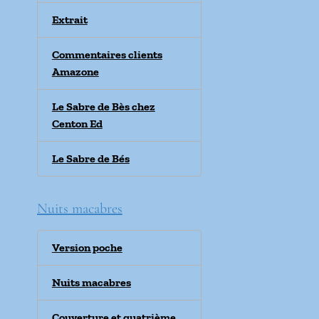
Extrait
Commentaires clients
Amazone
Le Sabre de Bès chez
Centon Ed
Le Sabre de Bés
Nuits macabres
Version poche
Nuits macabres
Couverture et quatrième