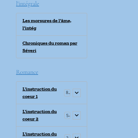
l'intégrale
Les morsures de l'âme,
l'intég
Chroniques du roman par
Séveri
Romance
L'instruction du
8
coeur 1
L'instruction du
5
coeur 2
L'instruction du
2