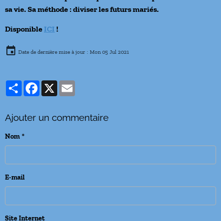
sa vie. Sa méthode : diviser les futurs mariés.
Disponible
ICI
!
Date de dernière mise à jour : Mon 05 Jul 2021
Partager
Facebook
X
Email
Ajouter un commentaire
Nom
E-mail
Site Internet