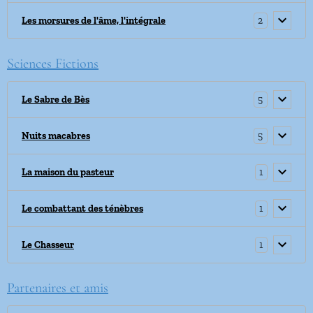
2
Les morsures de l'âme, l'intégrale
Sciences Fictions
5
Le Sabre de Bès
5
Nuits macabres
1
La maison du pasteur
1
Le combattant des ténèbres
1
Le Chasseur
Partenaires et amis